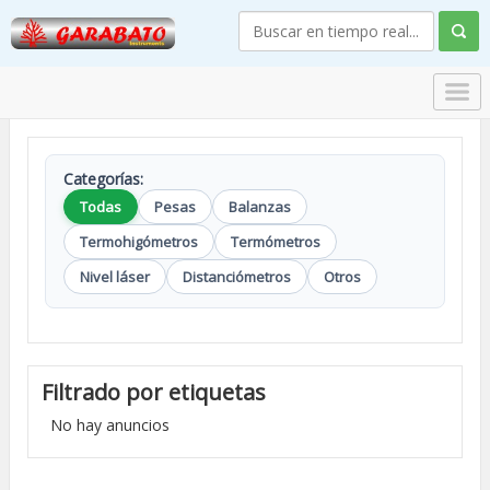
Categorías:
Todas
Pesas
Balanzas
Termohigómetros
Termómetros
Nivel láser
Distanciómetros
Otros
Filtrado por etiquetas
No hay anuncios