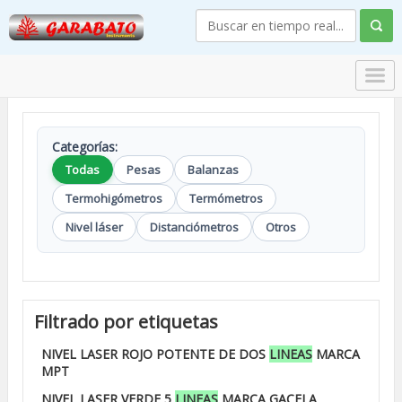
Categorías:
Todas
Pesas
Balanzas
Termohigómetros
Termómetros
Nivel láser
Distanciómetros
Otros
Filtrado por etiquetas
NIVEL LASER ROJO POTENTE DE DOS
LINEAS
MARCA
MPT
NIVEL LASER VERDE 5
LINEAS
MARCA GACELA