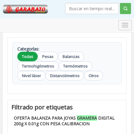
Categorías:
Todas
Pesas
Balanzas
Termohigómetros
Termómetros
Nivel láser
Distanciómetros
Otros
Filtrado por etiquetas
OFERTA BALANZA PARA JOYAS
GRAMERA
DIGITAL
200g X 0.01g CON PESA CALIBRACION