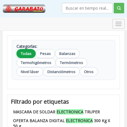
Categorías:
Todas
Pesas
Balanzas
Termohigómetros
Termómetros
Nivel láser
Distanciómetros
Otros
Filtrado por etiquetas
MASCARA DE SOLDAR
ELECTRONICA
TRUPER
OFERTA BALANZA DIGITAL
ELECTRONICA
300 Kg X
50 g