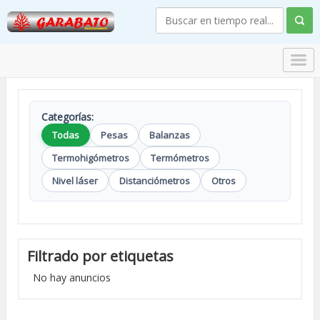
Categorías:
Todas
Pesas
Balanzas
Termohigómetros
Termómetros
Nivel láser
Distanciómetros
Otros
Filtrado por etiquetas
No hay anuncios