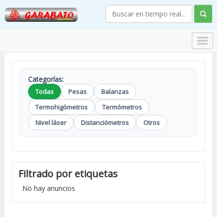
Categorías:
Todas
Pesas
Balanzas
Termohigómetros
Termómetros
Nivel láser
Distanciómetros
Otros
Filtrado por etiquetas
No hay anuncios